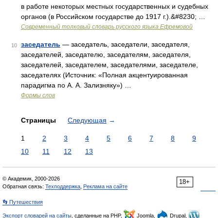
в работе некоторых местных государственных и судебных
органов (в Российском государстве до 1917 г.).&#8230; …
Современный толковый словарь русского языка Ефремовой
заседатель
— заседатель, заседатели, заседателя,
10
заседателей, заседателю, заседателям, заседателя,
заседателей, заседателем, заседателями, заседателе,
заседателях (Источник: «Полная акцентуированная
парадигма по А. А. Зализняку») …
Формы слов
Страницы
Следующая
→
1
2
3
4
5
6
7
8
9
10
11
12
13
© Академик, 2000-2026
18+
Обратная связь:
Техподдержка
,
Реклама на сайте
👣 Путешествия
Экспорт словарей на сайты
, сделанные на PHP,
Joomla,
Drupal,